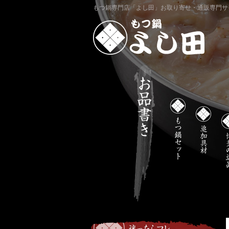
もつ鍋専門店「よし田」お取り寄せ・通販専門サ