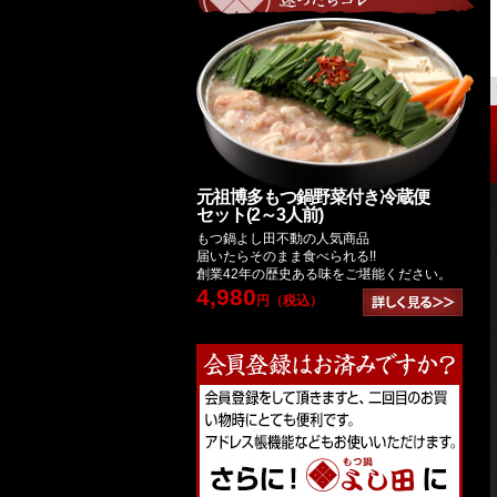
元祖博多もつ鍋野菜付き冷蔵便
セット(2～3人前)
もつ鍋よし田不動の人気商品
届いたらそのまま食べられる!!
創業42年の歴史ある味をご堪能ください。
4,980
円（税込）