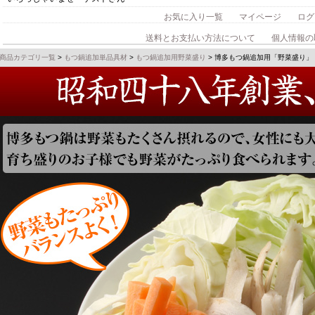
お気に入り一覧
マイページ
ログ
送料とお支払い方法について
個人情報の
商品カテゴリ一覧
>
もつ鍋追加単品具材
>
もつ鍋追加用野菜盛り
> 博多もつ鍋追加用「野菜盛り」