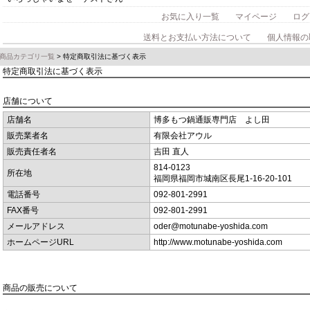
お気に入り一覧
マイページ
ログ
送料とお支払い方法について
個人情報の
商品カテゴリ一覧
> 特定商取引法に基づく表示
特定商取引法に基づく表示
店舗について
店舗名
博多もつ鍋通販専門店 よし田
販売業者名
有限会社アウル
販売責任者名
吉田 直人
814-0123
所在地
福岡県福岡市城南区長尾1-16-20-101
電話番号
092-801-2991
FAX番号
092-801-2991
メールアドレス
oder@motunabe-yoshida.com
ホームページURL
http://www.motunabe-yoshida.com
商品の販売について