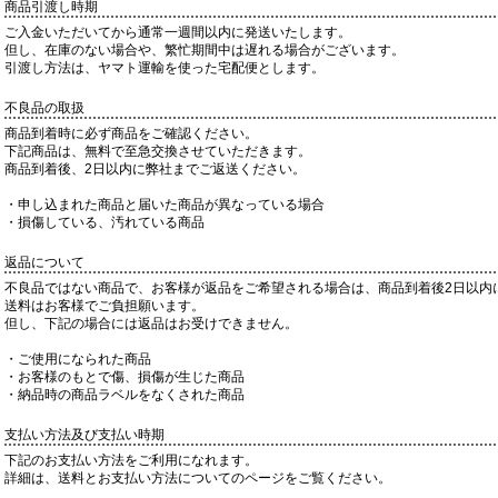
商品引渡し時期
ご入金いただいてから通常一週間以内に発送いたします。
但し、在庫のない場合や、繁忙期間中は遅れる場合がございます。
引渡し方法は、ヤマト運輸を使った宅配便とします。
不良品の取扱
商品到着時に必ず商品をご確認ください。
下記商品は、無料で至急交換させていただきます。
商品到着後、2日以内に弊社までご返送ください。
・申し込まれた商品と届いた商品が異なっている場合
・損傷している、汚れている商品
返品について
不良品ではない商品で、お客様が返品をご希望される場合は、商品到着後2日以内
送料はお客様でご負担願います。
但し、下記の場合には返品はお受けできません。
・ご使用になられた商品
・お客様のもとで傷、損傷が生じた商品
・納品時の商品ラベルをなくされた商品
支払い方法及び支払い時期
下記のお支払い方法をご利用になれます。
詳細は、送料とお支払い方法についてのページをご覧ください。