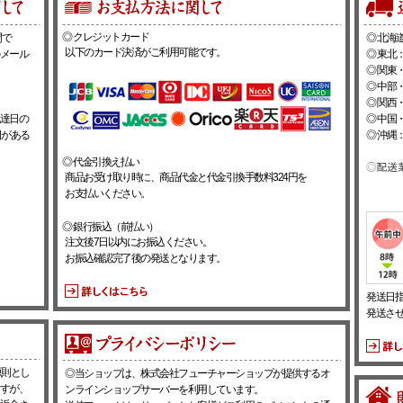
◎ クレジットカード
間で
◎ 北海道
以下のカード決済がご利用可能です。
メール
◎ 東北：
◎ 関東・
◎ 中部・
◎ 関西・
達日の
◎ 中国・
日がある
◎ 沖縄：
◎ 代金引換え払い
商品お受け取り時に、商品代金と代金引換手数料324円を
お支払いください。
◎ 銀行振込（前払い）
注文後7日以内にお振込ください。
お振込確認完了後の発送となります。
発送日
発送さ
原則とし
◎当ショップは、株式会社フューチャーショップが提供するオ
すが、
ンラインショップサーバーを利用しています。