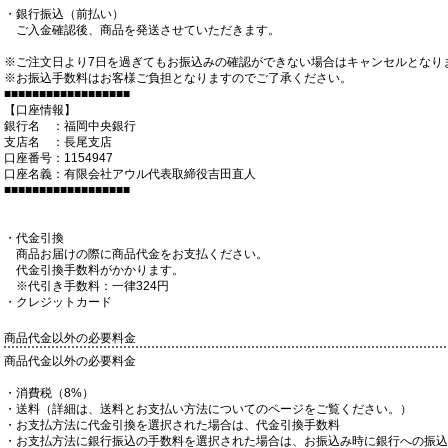
・銀行振込（前払い）
ご入金確認後、商品を発送させていただきます。
※ご注文日より7日を過ぎてもお振込みの確認ができない場合はキャンセルとなり
※お振込手数料はお客様ご負担となりますのでご了承ください。
■■■■■■■■■■■■■■■■■■
【口座情報】
銀行名 ：福岡中央銀行
支店名 ：長尾支店
口座番号：1154947
口座名義：有限会社アウル代表取締役吉田直人
■■■■■■■■■■■■■■■■■■
・代金引換
商品お届けの際に商品代金をお支払ください。
代金引換手数料がかかります。
※代引き手数料：一律324円
・クレジットカード
商品代金以外の必要料金
商品代金以外の必要料金
・消費税（8%）
・送料（詳細は、送料とお支払い方法についてのページをご覧ください。）
・お支払方法に代金引換を選択された場合は、代金引換手数料
・お支払方法に銀行振込の手数料を選択された場合は、お振込み時に銀行への振込