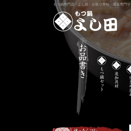
もつ鍋専門店「よし田」お取り寄せ・通販専門サ