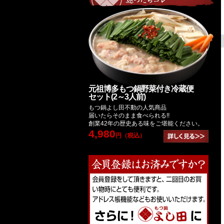
元祖博多もつ鍋野菜付き冷蔵便
セット(2～3人前)
もつ鍋よし田不動の人気商品
届いたらそのまま食べられる!!
創業42年の歴史ある味をご堪能ください。
4,980
円（税込）