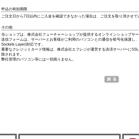
申込の有効期限
ご注文日から7日以内にご入金を確認できなかった場合は、ご注文を取り消させて
その他
当ショップは、株式会社フューチャーショップが提供するオンラインショップサー
送信フォームは、サーバーとお客様がご利用のパソコンとの通信を暗号化保護し、入力
Sockets Layer)対応です。
重要なクレジットカード情報は、株式会社エフレジが運営する決済サーバーにSS
除されます。
弊社管理のパソコン等には一切残りません。