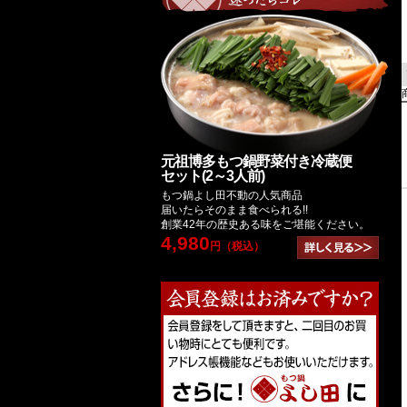
元祖博多もつ鍋野菜付き冷蔵便
セット(2～3人前)
もつ鍋よし田不動の人気商品
届いたらそのまま食べられる!!
創業42年の歴史ある味をご堪能ください。
4,980
円（税込）