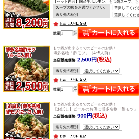
【セット内容】国産牛ホルモン、もつ鍋スープ、ち
スープの味をお選びください。
送り先の種別
数量
もつ鍋が出来るまでのビールのお供！
博多名物「酢モツ」（4~5人前）
2,500円
(税込)
当店販売価格
送り先の種別
数量
もつ鍋が出来るまでのビールのお供！
【お試し】ビールのお供に博多名物「酢モツ」（
900円
(税込)
当店販売価格
送り先の種別