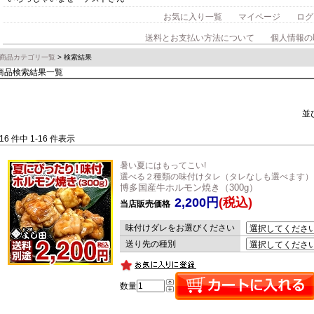
お気に入り一覧
マイページ
ログ
送料とお支払い方法について
個人情報の
商品カテゴリ一覧
> 検索結果
商品検索結果一覧
並
16 件中 1-16 件表示
暑い夏にはもってこい!
選べる２種類の味付けタレ（タレなしも選べます）
博多国産牛ホルモン焼き（300g）
2,200円
(税込)
当店販売価格
味付けダレをお選びください
送り先の種別
数量