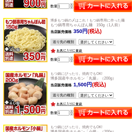
数量
博多もつ鍋の〆はこれ！もつ鍋専用に作った麺
もつ鍋専用ちゃんぽん麺 150g（1人前）
350円
(税込)
当店販売価格
送り先の種別
数量
もつ鍋にぴったり。焼肉でもOK!
博多国産牛ホルモン「丸腸」（200g）
1,500円
(税込)
当店販売価格
送り先の種別
数量
もつ鍋にぴったり。焼肉でもOK!
博多国産牛ホルモン「小腸」（200g）