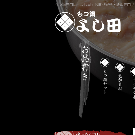
もつ鍋専門店「よし田」お取り寄せ・通販専門サ