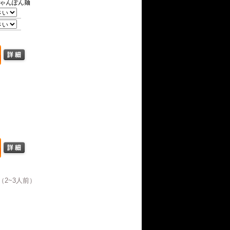
ゃんぽん麺
2~3人前）