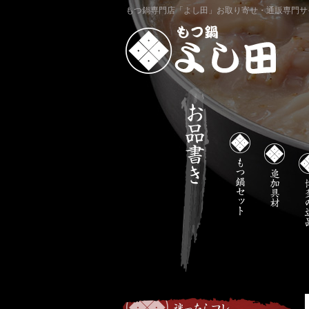
もつ鍋専門店「よし田」お取り寄せ・通販専門サ