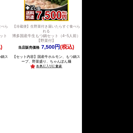
食べら
【冷蔵便】生野菜付き届いたらすぐ食べら
れる
ット
博多国産牛生もつ鍋セット（4~5人前）
【野菜付】
)
7,500円
(税込)
当店販売価格
つ鍋ス
【セット内容】国産牛ホルモン、もつ鍋ス
ープ、野菜盛り、ちゃんぽん麺