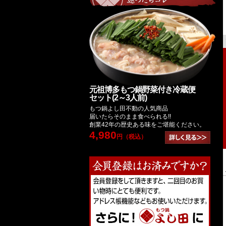
元祖博多もつ鍋野菜付き冷蔵便
セット(2～3人前)
もつ鍋よし田不動の人気商品
届いたらそのまま食べられる!!
創業42年の歴史ある味をご堪能ください。
4,980
円（税込）