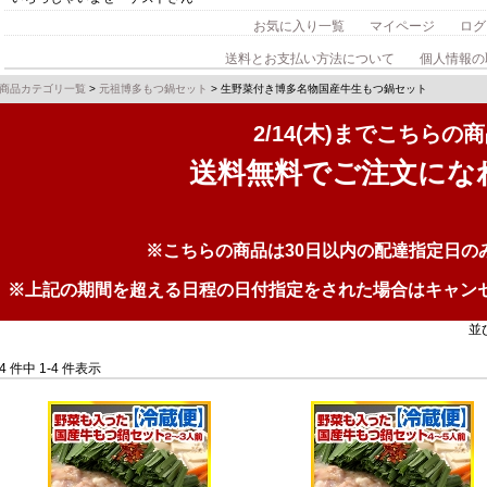
お気に入り一覧
マイページ
ログ
送料とお支払い方法について
個人情報の
商品カテゴリ一覧
>
元祖博多もつ鍋セット
> 生野菜付き博多名物国産牛生もつ鍋セット
2/14(木)までこちらの
送料無料でご注文にな
※こちらの商品は30日以内の配達指定日の
※上記の期間を超える日程の日付指定をされた場合はキャン
並
4 件中 1-4 件表示