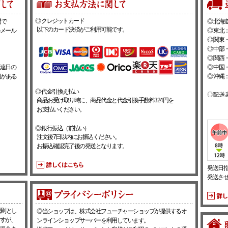
◎ クレジットカード
間で
◎ 北海道
以下のカード決済がご利用可能です。
メール
◎ 東北：
◎ 関東・
◎ 中部・
◎ 関西・
達日の
◎ 中国・
日がある
◎ 沖縄：
◎ 代金引換え払い
商品お受け取り時に、商品代金と代金引換手数料324円を
お支払いください。
◎ 銀行振込（前払い）
注文後7日以内にお振込ください。
お振込確認完了後の発送となります。
発送日
発送さ
原則とし
◎当ショップは、株式会社フューチャーショップが提供するオ
すが、
ンラインショップサーバーを利用しています。