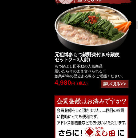
元祖博多もつ鍋野菜付き冷蔵便
セット(2～3人前)
もつ鍋よし田不動の人気商品
届いたらそのまま食べられる!!
創業42年の歴史ある味をご堪能ください。
4,980
円（税込）