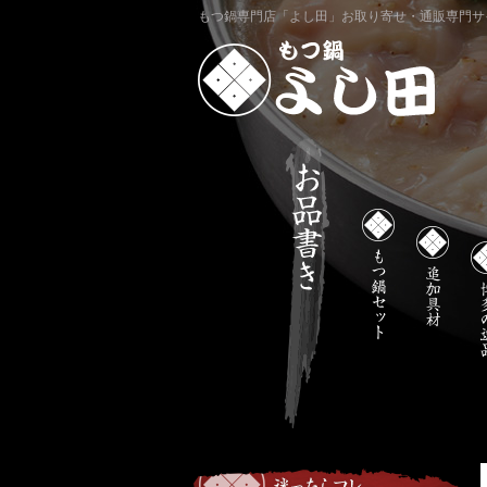
もつ鍋専門店「よし田」お取り寄せ・通販専門サ