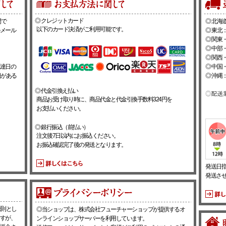
◎ クレジットカード
間で
◎ 北海道
以下のカード決済がご利用可能です。
メール
◎ 東北：
◎ 関東・
◎ 中部・
◎ 関西・
達日の
◎ 中国・
日がある
◎ 沖縄：
◎ 代金引換え払い
商品お受け取り時に、商品代金と代金引換手数料324円を
お支払いください。
◎ 銀行振込（前払い）
注文後7日以内にお振込ください。
お振込確認完了後の発送となります。
発送日
発送さ
原則とし
◎当ショップは、株式会社フューチャーショップが提供するオ
すが、
ンラインショップサーバーを利用しています。